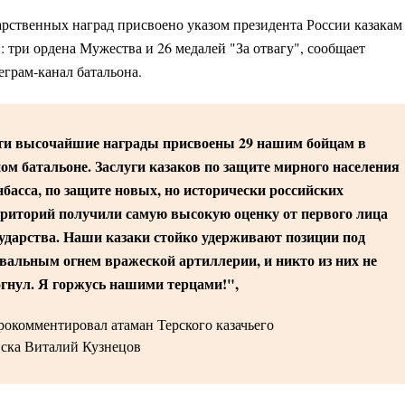
арственных наград присвоено указом президента России казакам
: три ордена Мужества и 26 медалей "За отвагу", сообщает
грам-канал батальона.
ти высочайшие награды присвоены 29 нашим бойцам в
ом батальоне. Заслуги казаков по защите мирного населения
басса, по защите новых, но исторически российских
рриторий получили самую высокую оценку от первого лица
ударства. Наши казаки стойко удерживают позиции под
вальным огнем вражеской артиллерии, и никто из них не
гнул. Я горжусь нашими терцами!",
рокомментировал атаман Терского казачьего
ска Виталий Кузнецов