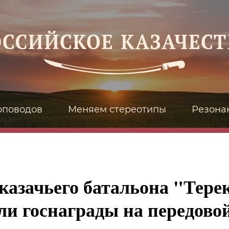
оповодов
Меняем стереотипы
Резона
казачьего батальона "Тере
ли госнаграды на передово