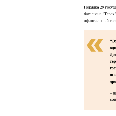
Порядка 29 госуд
батальона "Терек"
официальный теле
"Э
одн
Дон
те
гос
шк
дро
– п
вой