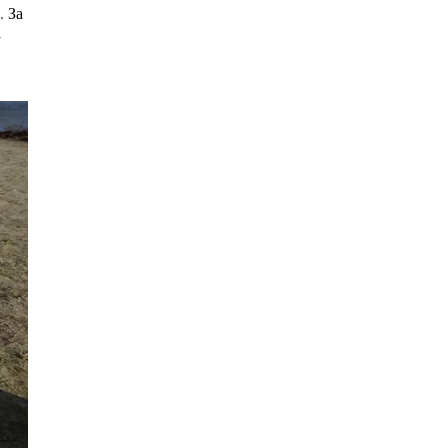
. За
у