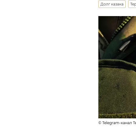
Долг казака
Те
© Telegram-канал Т