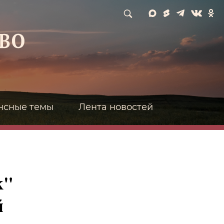
нсные темы
Лента новостей
к"
й