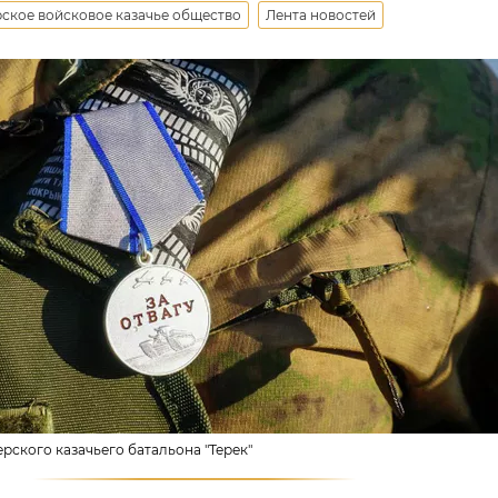
рское войсковое казачье общество
Лента новостей
ерского казачьего батальона "Терек"