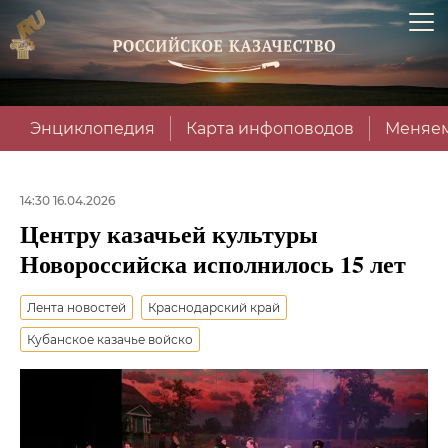
Энциклопедия
Карта инфоповодов
Меняем
14:30 16.04.2026
Центру казачьей культуры
Новороссийска исполнилось 15 лет
Лента новостей
Краснодарский край
Кубанское казачье войско