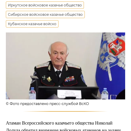
Иркутское войсковое казачье общество
Сибирское войсковое казачье общество
Кубанское казачье войско
© Фото предоставлено пресс-службой ВсКО
Атаман Всероссийского казачьего общества Николай
Долуда обратил внимание войсковых атаманов на задачи,