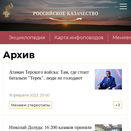
Энциклопедия
Карта инфоповодов
Меняем
Архив
Атаман Терского войска: Там, где стоит
батальон "Терек", люди не голодают
16 февраля 2023, 20:00
Меняем стереотипы
+
2
Терское войсковое казачье общество
Россия
Николай Долуда: 16 200 казаков приняли