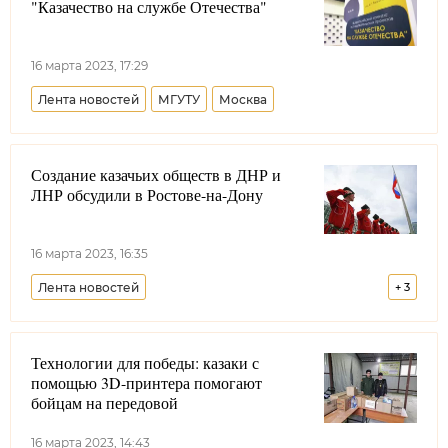
"Казачество на службе Отечества"
16 марта 2023, 17:29
Лента новостей
МГУТУ
Москва
Создание казачьих обществ в ДНР и
ЛНР обсудили в Ростове-на-Дону
16 марта 2023, 16:35
Лента новостей
+
3
Всероссийское казачье общество
Технологии для победы: казаки с
Луганская Народная Республика
помощью 3D-принтера помогают
Донецкая Народная Республика
Николай Долуда
бойцам на передовой
16 марта 2023, 14:43