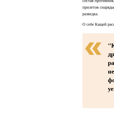
состав противника
прилетов снаряды
разведка.
О себе Кащей рас
"К
др
ра
не
ф
уе