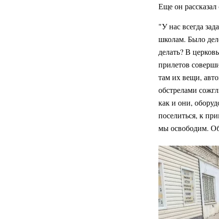
Еще он рассказал
"У нас всегда зад
школам. Было дел
делать? В церковь
прилетов соверши
там их вещи, авт
обстрелами сожгли
как и они, обору
поселиться, к при
мы освободим. О