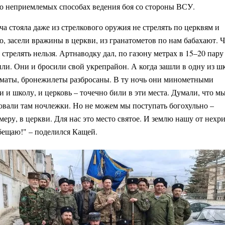
 о неприемлемых способах ведения боя со стороны ВСУ.
ача стояла даже из стрелкового оружия не стрелять по церквям и
о, засели вражины в церкви, из гранатометов по нам бабахают. 
 стрелять нельзя. Артнаводку дал, по газону метрах в 15–20 пару
ли. Они и бросили свой укрепрайон. А когда зашли в одну из шк
оматы, бронежилеты разбросаны. В ту ночь они минометными
 и школу, и церковь – точечно били в эти места. Думали, что мы
довали там ночлежки. Но не можем мы поступать богохульно –
меру, в церкви. Для нас это место святое. И землю нашу от нехр
бещаю!" – поделился Кащей.