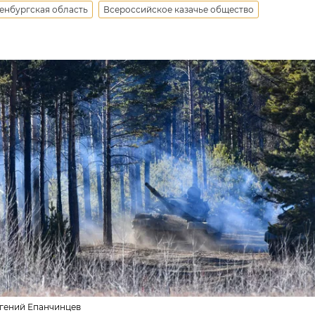
енбургская область
Всероссийское казачье общество
вгений Епанчинцев