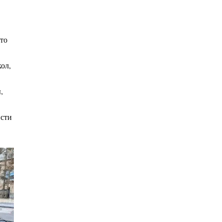
Что
ол,
,
исти