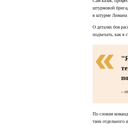
Сам казак, профе
штурмовой брига
в штурме Лимана 
О деталях боя ра
подъехать, как в 
"
т
по
– о
По словам команди
танк отдельного 