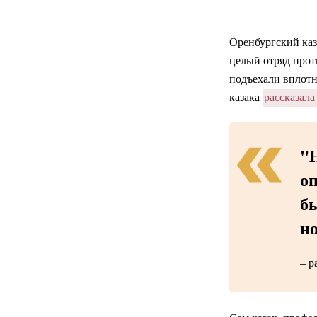
Оренбургский каз
целый отряд прот
подъехали вплотн
казака
рассказала
"
о
бы
но
– р