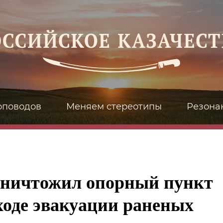
оповодов
Меняем стереотипы
Резона
уничтожил опорный пункт
ходе эвакуации раненых