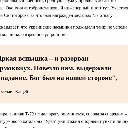
ссиональный военный, срочную службу прошел в десантно-
де. Окончил автобронетанковый инженерный институт. Участво
и Святогорска, за что был награжден медалью "За отвагу".
ссказывает, что украинские наемники поджидали танк: не успели
ствол попало взрывное устройство.
Яркая вспышка – и разорван
ермокожух. Повезло нам, выдержали
падание. Бог был на нашей стороне",
тмечает Кащей
ра, экипаж Т-72 не дал врагу опомниться, снаряд за снарядом –
штурмового батальона "Урал" уничтожил опорный пункт и личн