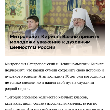
Митрополит Кирилл: Важно привить
молодежи уважение к духовным
ценностям России
Митрополит Ставропольский и Невинномысский Кирилл
подчеркнул, что казаки сумели сохранить свою историю и
духовное наследие. А за последние 30 лет они возродились
не только внешне, но и нашли свой путь в служении
родной стране.
"
Сегодня огромное количество казачьих классов,
кадетских школ, создана ассоциация казачьих вузов по
всей стране. Это все сработало так, что мы сегодня видим