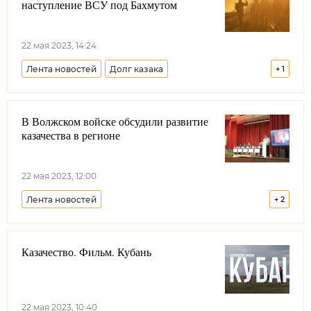
наступление ВСУ под Бахмутом
22 мая 2023, 14:24
Лента новостей
Долг казака
+
1
Донецкая Народная Республика
В Волжском войске обсудили развитие
казачества в регионе
22 мая 2023, 12:00
Лента новостей
+
2
Волжское войсковое казачье общество
Казачество. Фильм. Кубань
Всероссийское казачье общество
49:49
22 мая 2023, 10:40