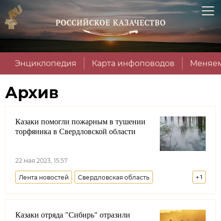
Энциклопедия
Карта инфоповодов
Меняем
Архив
Казаки помогли пожарным в тушении
торфяника в Свердловской области
22 мая 2023, 15:57
Лента новостей
Свердловская область
+
1
Оренбургское войсковое казачье общество
Казаки отряда "Сибирь" отразили