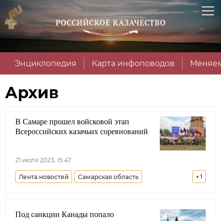
Энциклопедия
Карта инфоповодов
Меняем
Архив
В Самаре прошел войсковой этап
Всероссийских казачьих соревнований
21 июля 2023, 15:47
Лента новостей
Самарская область
+
1
Волжское войсковое казачье общество
Под санкции Канады попало