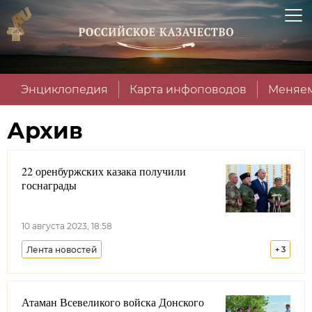
Энциклопедия
Карта инфоповодов
Меняем
Архив
22 оренбуржских казака получили
госнаграды
10 августа 2023, 18:58
Лента новостей
+
3
Оренбургское войсковое казачье общество
Атаман Всевеликого войска Донского
Оренбургская область
Долг казака