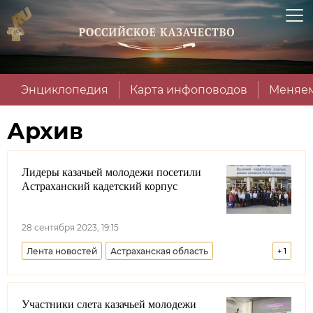
Энциклопедия
Карта инфоповодов
Меняем
Архив
Лидеры казачьей молодежи посетили
Астраханский кадетский корпус
28 сентября 2023, 19:15
Лента новостей
Астраханская область
+
1
IV Всероссийский слет казачьей молодежи
Участники слета казачьей молодежи