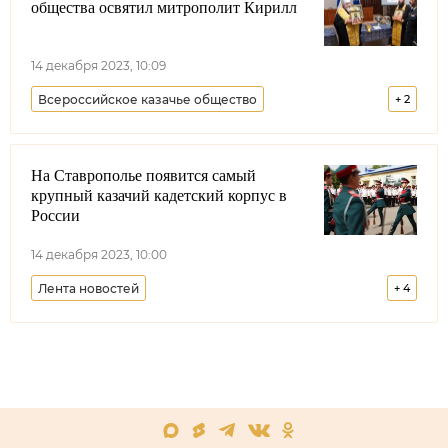
общества освятил митрополит Кирилл
14 декабря 2023, 10:09
Всероссийское казачье общество
+
2
Виталий Кузнецов
Лента новостей
На Ставрополье появится самый
крупный казачий кадетский корпус в
России
14 декабря 2023, 10:00
Лента новостей
+
4
Терское войсковое казачье общество
Ставропольский край
Всероссийское казачье общество
Минпросвещения РФ