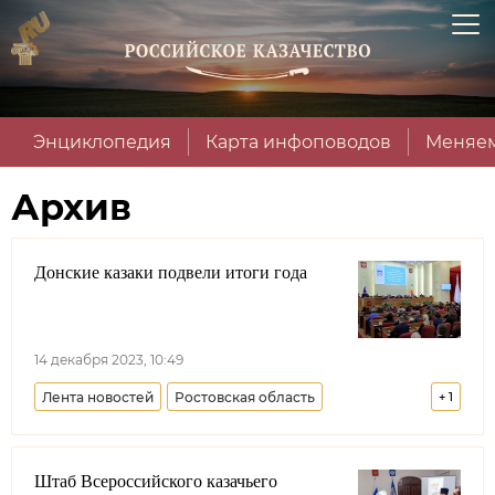
Энциклопедия
Карта инфоповодов
Меняем
Архив
Донские казаки подвели итоги года
14 декабря 2023, 10:49
Лента новостей
Ростовская область
+
1
Всевеликое войско Донское
Штаб Всероссийского казачьего