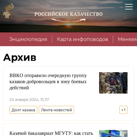
Энциклопедия
Карта инфоповодов
Меняем
Архив
ВВКО отправило очередную группу
казаков-добровольцев в зону боевых
действий
24 января 2024, 15:37
Долг казака
Лента новостей
+
1
Волжское войсковое казачье общество
Казачий бакалавриат МГУТУ: как стать