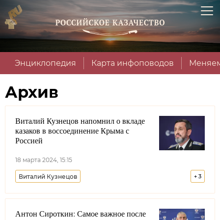
Энциклопедия
Карта инфоповодов
Меняем
Архив
Виталий Кузнецов напомнил о вкладе
казаков в воссоединение Крыма с
Россией
18 марта 2024, 15:15
Виталий Кузнецов
+
3
Всероссийское казачье общество
Антон Сироткин: Самое важное после
Республика Крым
Лента новостей