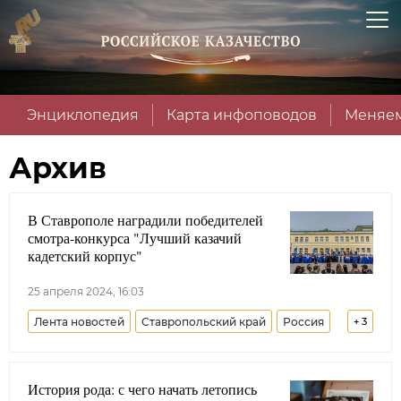
Энциклопедия
Карта инфоповодов
Меняем
Архив
В Ставрополе наградили победителей
смотра-конкурса "Лучший казачий
кадетский корпус"
25 апреля 2024, 16:03
Лента новостей
Ставропольский край
Россия
+
3
Образование
Краснодарский край
История рода: с чего начать летопись
Ростовская область