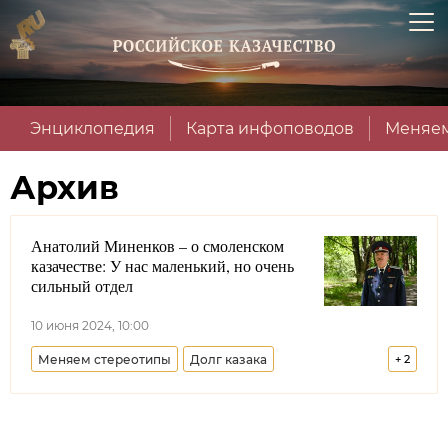
Энциклопедия
Карта инфоповодов
Меняем
Архив
Анатолий Миненков – о смоленском
казачестве: У нас маленький, но очень
сильный отдел
10 июня 2024, 10:00
Меняем стереотипы
Долг казака
+
2
Центральное казачье войско
Смоленская область