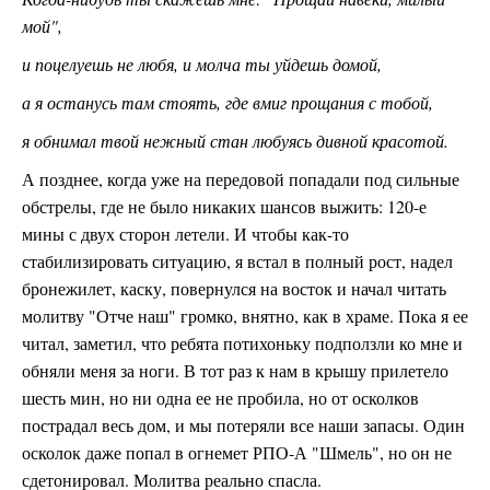
мой",
и поцелуешь не любя, и молча ты уйдешь домой,
а я останусь там стоять, где вмиг прощания с тобой,
я обнимал твой нежный стан любуясь дивной красотой.
А позднее, когда уже на передовой попадали под сильные
обстрелы, где не было никаких шансов выжить: 120-е
мины с двух сторон летели. И чтобы как-то
стабилизировать ситуацию, я встал в полный рост, надел
бронежилет, каску, повернулся на восток и начал читать
молитву "Отче наш" громко, внятно, как в храме. Пока я ее
читал, заметил, что ребята потихоньку подползли ко мне и
обняли меня за ноги. В тот раз к нам в крышу прилетело
шесть мин, но ни одна ее не пробила, но от осколков
пострадал весь дом, и мы потеряли все наши запасы. Один
осколок даже попал в огнемет РПО-А "Шмель", но он не
сдетонировал. Молитва реально спасла.