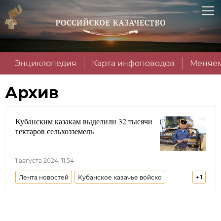
Энциклопедия
Карта инфоповодов
Меняем
Архив
Кубанским казакам выделили 32 тысячи
гектаров сельхозземель
1 августа 2024, 11:54
Лента новостей
Кубанское казачье войско
+
1
Краснодарский край