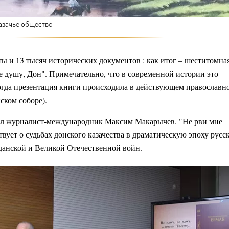
азачье общество
ты и 13 тысяч исторических документов : как итог – шеститомна
е душу, Дон". Примечательно, что в современной истории это
огда презентация книги происходила в действующем православн
ском соборе).
л журналист-международник Максим Макарычев. "Не рви мне
твует о судьбах донского казачества в драматическую эпоху русс
анской и Великой Отечественной войн.