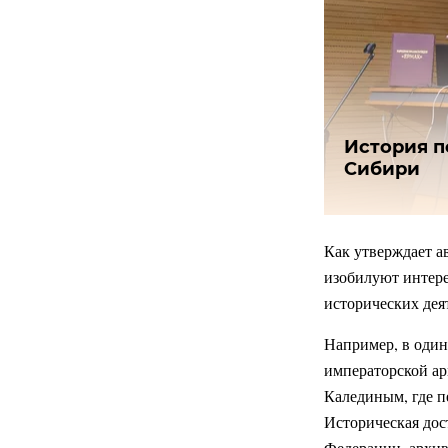
История п
Сибири
Как утверждает а
изобилуют интер
исторических дея
Например, в один
императорской ар
Калединым, где п
Историческая дос
Федерации, архив