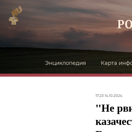
Энциклопедия
Карта инф
17:23 14.10.2024
"Не рви
казачес