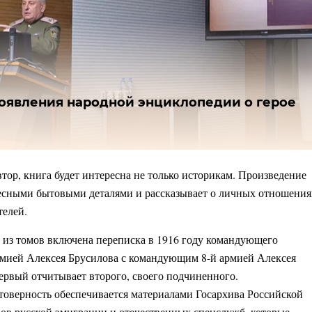
оявления народной энциклопедии о герое
втор, книга будет интересна не только историкам. Произведение
есными бытовыми деталями и рассказывает о личных отношения
телей.
 из томов включена переписка в 1916 году командующего
мией Алексея Брусилова с командующим 8-й армией Алексея
ервый отчитывает второго, своего подчиненного.
товерность обеспечивается материалами Госархива Российской
ов русской эмиграции и отечественных спецслужб, которые