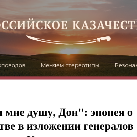
оповодов
Меняем стереотипы
Резона
 мне душу, Дон": эпопея о
тве в изложении генералов