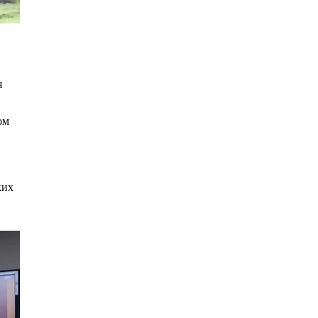
я
ом
ких