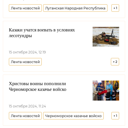
Лента новостей
Луганская Народная Республика
+
1
Образование
Казаки учатся воевать в условиях
лесотундры
15 октября 2024, 12:19
Лента новостей
+
2
Сибирское войсковое казачье общество
Христовы воины пополнили
Ямало-Ненецкий автономный округ
Черноморское казачье войско
15 октября 2024, 11:24
Лента новостей
Черноморское казачье войско
+
1
Республика Крым