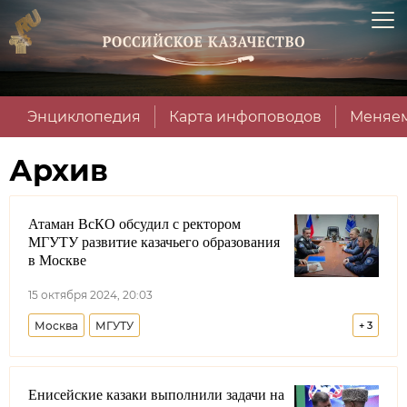
Энциклопедия
Карта инфоповодов
Меняем
Архив
Атаман ВсКО обсудил с ректором
МГУТУ развитие казачьего образования
в Москве
15 октября 2024, 20:03
Москва
МГУТУ
+
3
Всероссийское казачье общество
Енисейские казаки выполнили задачи на
Лента новостей
Виталий Кузнецов