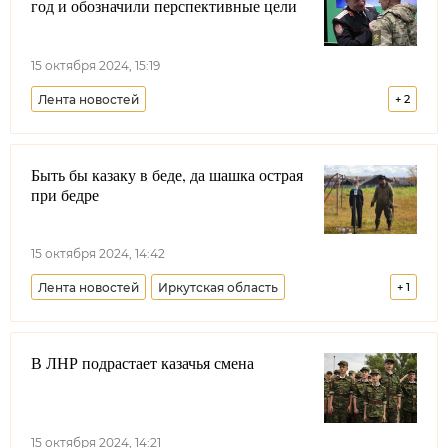
год и обозначили перспективные цели
Образование
15 октября 2024, 15:19
Лента новостей
+
2
Енисейское войсковое казачье общество
Быть бы казаку в беде, да шашка острая
Красноярский край
при бедре
15 октября 2024, 14:42
Лента новостей
Иркутская область
+
1
Иркутское войсковое казачье общество
В ЛНР подрастает казачья смена
15 октября 2024, 14:21