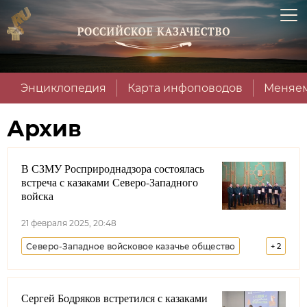
Энциклопедия
Карта инфоповодов
Меняем
Архив
В СЗМУ Росприроднадзора состоялась
встреча с казаками Северо-Западного
войска
21 февраля 2025, 20:48
Северо-Западное войсковое казачье общество
+
2
Санкт-Петербург
Лента новостей
Сергей Бодряков встретился с казаками