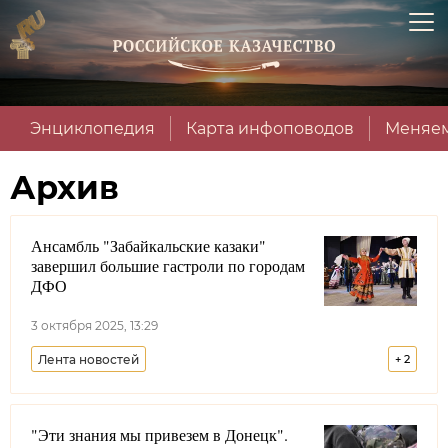
Энциклопедия
Карта инфоповодов
Меняем
Архив
Ансамбль "Забайкальские казаки"
завершил большие гастроли по городам
ДФО
3 октября 2025, 13:29
Лента новостей
+
2
Забайкальское войсковое казачье общество
"Эти знания мы привезем в Донецк".
Забайкальский край