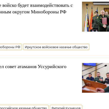
е войско будет взаимодействовать с
енным округом Минобороны РФ
обороны РФ
Иркутское войсковое казачье общество
л совет атаманов Уссурийского
российское казачье общество
Виталий Кузнецов