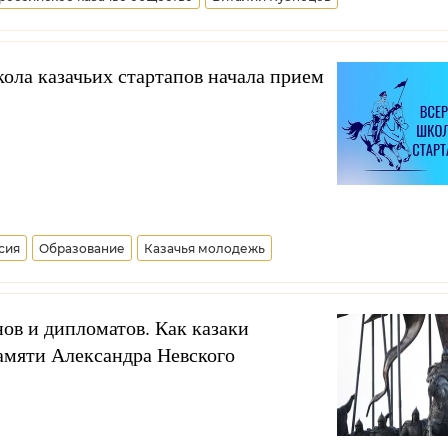
е казачье общество
Хабаровский край
ола казачьих стартапов начала прием
сия
Образование
Казачья молодежь
ов и дипломатов. Как казаки
амяти Александра Невского