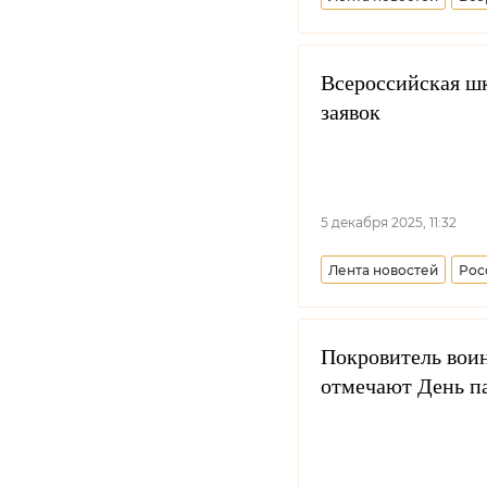
Уссурийское войсково
Всероссийская шк
заявок
5 декабря 2025, 11:32
Лента новостей
Рос
Покровитель воин
отмечают День п