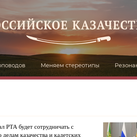
оповодов
Меняем стереотипы
Резона
л РТА будет сотрудничать с
 делам казачества и кадетских