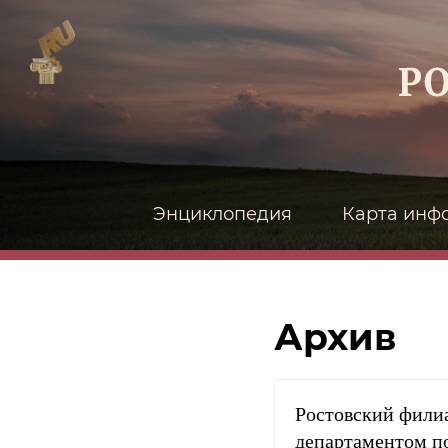
Энциклопедия
Карта инф
Архив
Ростовский филиа
департаментом по