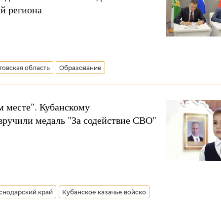
й региона
товская область
Образование
м месте". Кубанскому
вручили медаль "За содействие СВО"
снодарский край
Кубанское казачье войско