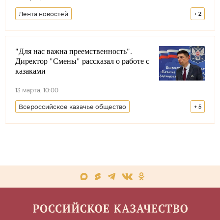
Лента новостей
+
2
Уссурийское войсковое казачье общество
"Для нас важна преемственность".
Минобороны РФ
Директор "Смены" рассказал о работе с
казаками
13 марта, 10:00
Всероссийское казачье общество
+
5
Казачья молодежь
Образование
Ростовская область
Краснодарский край
Меняем стереотипы