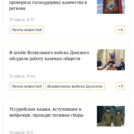
проверила господдержку казачества в
регионе
13 марта, 15:31
Лента новостей
+
4
Енисейское войсковое казачье общество
В штабе Всевеликого войска Донского
Красноярский край
Республика Хакасия
обсудили работу казачьих обществ
Республика Тыва
13 марта, 13:54
Лента новостей
Всевеликое войско Донское
+
3
Минобороны РФ
Ростовская область
Уссурийские казаки, вступившие в
Минюст РФ
мобрезерв, проходят полевые сборы
13 марта, 12:11