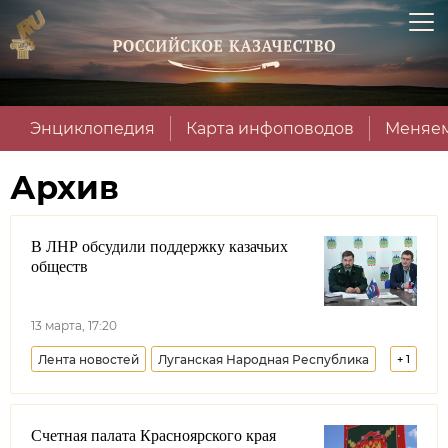
Энциклопедия
Карта инфоповодов
Меняем
Архив
В ЛНР обсудили поддержку казачьих
обществ
13 марта, 17:20
Лента новостей
Луганская Народная Республика
+
1
Минприроды РФ
Счетная палата Красноярского края