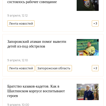
состоялось рабочее совещание
9 апреля, 12:12
Лента новостей
+
3
Енисейское войсковое казачье общество
Запорожский атаман помог вывезти
Минобороны РФ
Минюст РФ
детей из-под обстрелов
9 апреля, 12:10
Лента новостей
Запорожская область
+
2
Всероссийское казачье общество
Долг казака
Братство казаков-кадетов. Как в
Шахтинском корпусе воспитывают
героев
9 апреля, 10:00