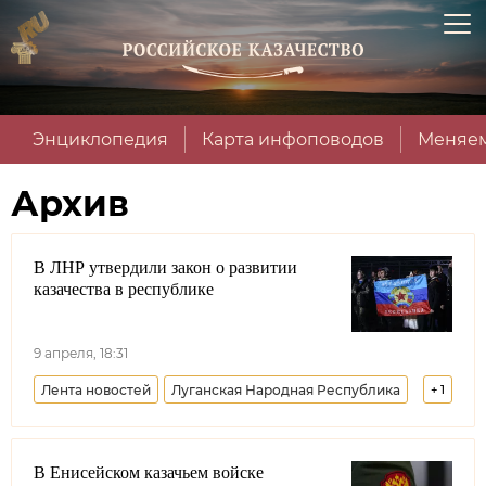
Энциклопедия
Карта инфоповодов
Меняем
Архив
В ЛНР утвердили закон о развитии
казачества в республике
9 апреля, 18:31
Лента новостей
Луганская Народная Республика
+
1
Всевеликое войско Донское
В Енисейском казачьем войске