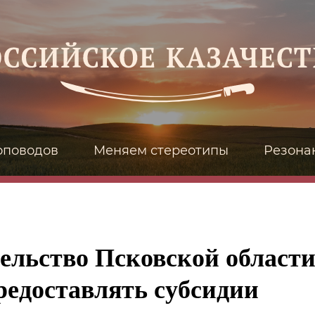
оповодов
Меняем стереотипы
Резона
ельство Псковской област
редоставлять субсидии