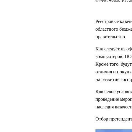
© РИА Новости / А
Реестровые казач
областного бюдж
правительство.
Как следует из о
компьютеров, ПО,
Кроме того, буду
отличия и покупк
на развитие госст
Ключевое условие
проведение мероп
наследия казачес
Отбор претендент