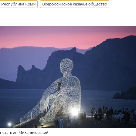
Республика Крым
Всероссийское казачье общество
онстантин Михальчевский