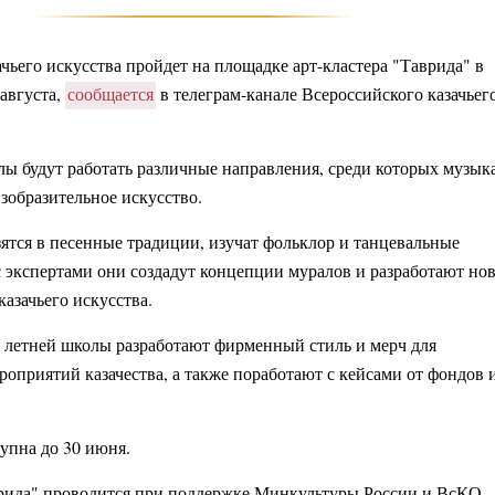
ачьего искусства пройдет на площадке арт-кластера "Таврида" в
 августа,
сообщается
в телеграм-канале Всероссийского казачьег
лы будут работать различные направления, среди которых музыка
изобразительное искусство.
ятся в песенные традиции, изучат фольклор и танцевальные
с экспертами они создадут концепции муралов и разработают но
азачьего искусства.
и летней школы разработают фирменный стиль и мерч для
роприятий казачества, а также поработают с кейсами от фондов 
упна до 30 июня.
рида" проводится при поддержке Минкультуры России и ВсКО.