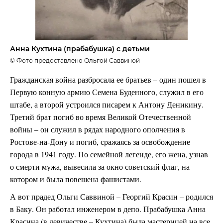
Анна Кухтина (прабабушка) с детьми
© Фото предоставлено Ольгой Саввиной
Гражданская война разбросала ее братьев – один пошел в
Первую конную армию Семена Буденного, служил в его
штабе, а второй устроился писарем к Антону Деникину.
Третий брат погиб во время Великой Отечественной
войны – он служил в рядах народного ополчения в
Ростове-на-Дону и погиб, сражаясь за освобождение
города в 1941 году. По семейной легенде, его жена, узнав
о смерти мужа, вывесила за окно советский флаг, на
котором и была повешена фашистами.
А вот прадед Ольги Саввиной – Георгий Красин – родился
в Баку. Он работал инженером в депо. Прабабушка Анна
Красина (в девичестве – Кухтина) была мастерицей на все