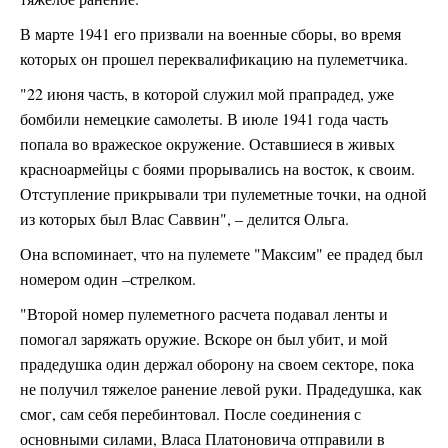
В марте 1941 его призвали на военные сборы, во время
которых он прошел переквалификацию на пулеметчика.
"22 июня часть, в которой служил мой прапрадед, уже
бомбили немецкие самолеты. В июле 1941 года часть
попала во вражеское окружение. Оставшиеся в живых
красноармейцы с боями прорывались на восток, к своим.
Отступление прикрывали три пулеметные точки, на одной
из которых был Влас Саввин", – делится Ольга.
Она вспоминает, что на пулемете "Максим" ее прадед был
номером один –стрелком.
"Второй номер пулеметного расчета подавал ленты и
помогал заряжать оружие. Вскоре он был убит, и мой
прадедушка один держал оборону на своем секторе, пока
не получил тяжелое ранение левой руки. Прадедушка, как
смог, сам себя перебинтовал. После соединения с
основными силами, Власа Платоновича отправили в