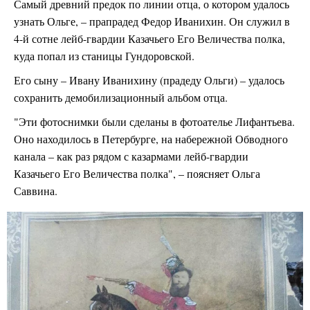
Самый древний предок по линии отца, о котором удалось
узнать Ольге, – прапрадед Федор Иванихин. Он служил в
4-й сотне лейб-гвардии Казачьего Его Величества полка,
куда попал из станицы Гундоровской.
Его сыну – Ивану Иванихину (прадеду Ольги) – удалось
сохранить демобилизационный альбом отца.
"Эти фотоснимки были сделаны в фотоателье Лифантьева.
Оно находилось в Петербурге, на набережной Обводного
канала – как раз рядом с казармами лейб-гвардии
Казачьего Его Величества полка", – поясняет Ольга
Саввина.