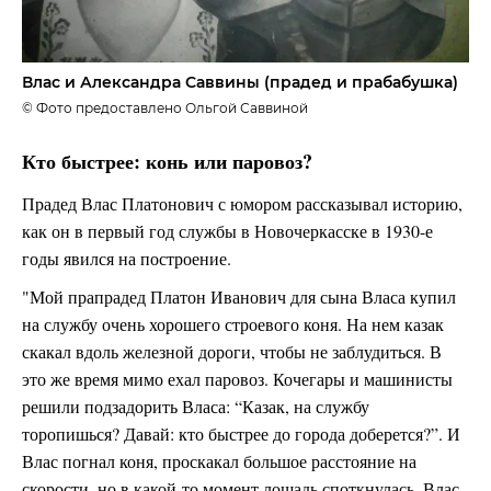
Влас и Александра Саввины (прадед и прабабушка)
© Фото предоставлено Ольгой Саввиной
Кто быстрее: конь или паровоз?
Прадед Влас Платонович с юмором рассказывал историю,
как он в первый год службы в Новочеркасске в 1930-е
годы явился на построение.
"Мой прапрадед Платон Иванович для сына Власа купил
на службу очень хорошего строевого коня. На нем казак
скакал вдоль железной дороги, чтобы не заблудиться. В
это же время мимо ехал паровоз. Кочегары и машинисты
решили подзадорить Власа: “Казак, на службу
торопишься? Давай: кто быстрее до города доберется?”. И
Влас погнал коня, проскакал большое расстояние на
скорости, но в какой-то момент лошадь споткнулась. Влас