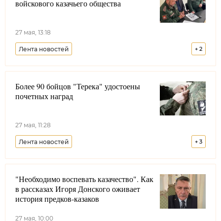
войскового казачьего общества
27 мая, 13:18
Лента новостей
+
2
Енисейское войсковое казачье общество
Более 90 бойцов "Терека" удостоены
Красноярский край
почетных наград
27 мая, 11:28
Лента новостей
+
3
Всероссийское казачье общество
"Необходимо воспевать казачество". Как
Бригада "Терек"
в рассказах Игоря Донского оживает
Уссурийское войсковое казачье общество
история предков-казаков
Долг казака
27 мая, 10:00