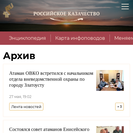
Энциклопедия
Карта инфоповодов
Меняем
Архив
Атаман ОВКО встретился с начальником
отдела вневедомственной охраны по
городу Златоусту
27 мая, 19:02
Лента новостей
+
3
Оренбургское войсковое казачье общество
Состоялся совет атаманов Енисейского
Челябинская область
Росгвардия