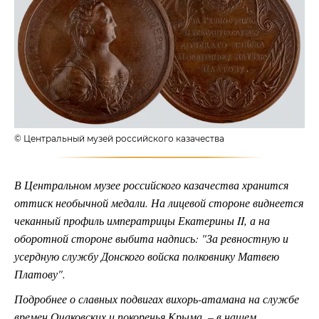
© Центральный музей российского казачества
В Центральном музее российского казачества хранится
оттиск необычной медали. На лицевой стороне виднеется
чеканный профиль императрицы Екатерины II, а на
оборотной стороне выбита надпись: "За ревностную и
усердную службу Донского войска полковнику Матвею
Платову".
Подробнее о славных подвигах вихорь-атамана на службе
времен Очаковских и покоренья Крыма, – в нашем