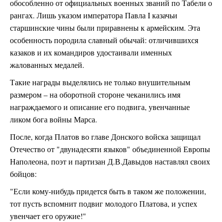
обособленно от официальных военных званий по Табели о
рангах. Лишь указом императора Павла I казачьи
старшинские чины были приравнены к армейским. Эта
особенность породила славный обычай: отличившихся
казаков и их командиров удостаивали именных
жалованных медалей.
Такие награды выделялись не только внушительным
размером – на оборотной стороне чеканились имя
награждаемого и описание его подвига, увенчанные
ликом бога войны Марса.
После, когда Платов во главе Донского войска защищал
Отечество от "двунадесяти языков" объединенной Европы
Наполеона, поэт и партизан Д.В.Давыдов наставлял своих
бойцов:
"Если кому-нибудь придется быть в таком же положении,
тот пусть вспомнит подвиг молодого Платова, и успех
увенчает его оружие!"