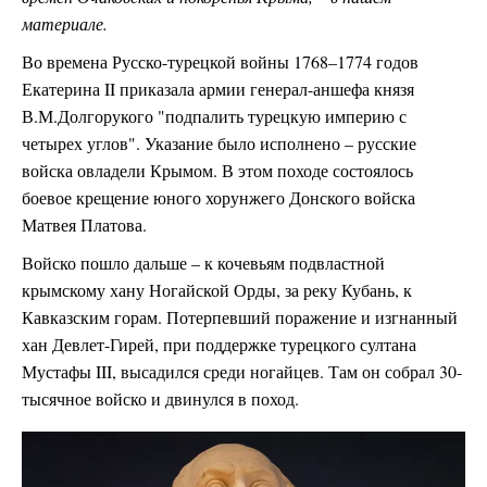
материале.
Во времена Русско-турецкой войны 1768–1774 годов
Екатерина II приказала армии генерал-аншефа князя
В.М.Долгорукого "подпалить турецкую империю с
четырех углов". Указание было исполнено – русские
войска овладели Крымом. В этом походе состоялось
боевое крещение юного хорунжего Донского войска
Матвея Платова.
Войско пошло дальше – к кочевьям подвластной
крымскому хану Ногайской Орды, за реку Кубань, к
Кавказским горам. Потерпевший поражение и изгнанный
хан Девлет-Гирей, при поддержке турецкого султана
Мустафы III, высадился среди ногайцев. Там он собрал 30-
тысячное войско и двинулся в поход.