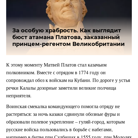
За особую храбрость. Как выглядит
бюст атамана Платова, заказанный
принцем-регентом Великобритании
К этому моменту Матвей Платов стал казачьим
полковником. Вместе с отрядом в 1774 году он
сопровождал обоз к войскам на Кубани. По дороге у устья
речки Калалы дозорные заметили великие полчища
неприятеля.
Воинская смекалка командующего помогла отряду не
растеряться: за ночь казаки сдвинули обозные фуры и
образовали полевое укрепление – гуляй-город, которым
русские войска пользовались в борьбе с набегами,
например в битве при Судбищах в 1555 году, при Молодях