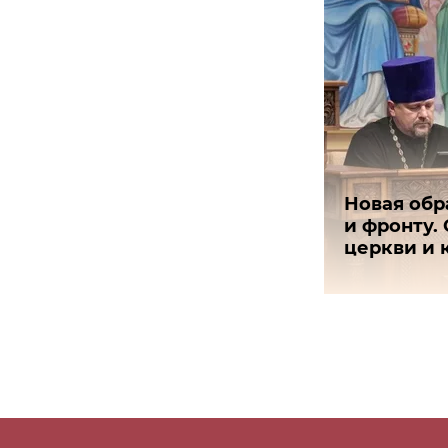
Новая обр
и фронту.
церкви и 