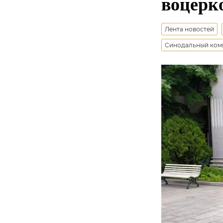
воцерк
Лента новостей
Синодальный коми