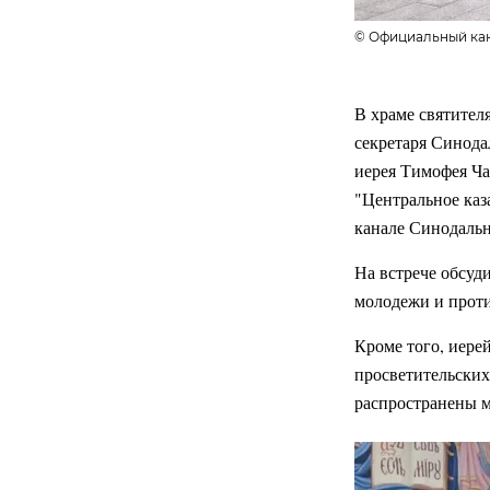
© Официальный кан
В храме святител
секретаря Синода
иерея Тимофея Ча
"Центральное каз
канале Синодальн
На встрече обсуд
молодежи и прот
Кроме того, иере
просветительских
распространены 