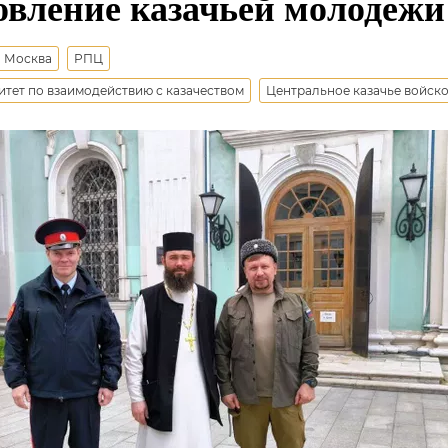
овление казачьей молодежи
Москва
РПЦ
тет по взаимодействию с казачеством
Центральное казачье войск