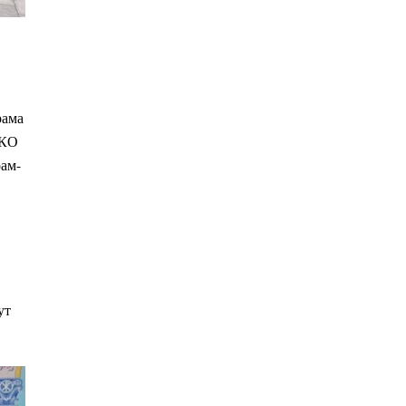
рама
ВКО
рам-
ут