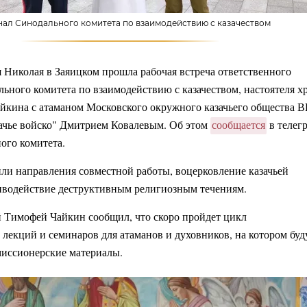
ал Синодального комитета по взаимодействию с казачеством
я Николая в Заяицком прошла рабочая встреча ответственного
льного комитета по взаимодействию с казачеством, настоятеля х
йкина с атаманом Московского окружного казачьего общества 
ачье войско" Дмитрием Ковалевым. Об этом
сообщается
в телег
ого комитета.
или направления совместной работы, воцерковление казачьей
иводействие деструктивным религиозным течениям.
й Тимофей Чайкин сообщил, что скоро пройдет цикл
 лекций и семинаров для атаманов и духовников, на котором буд
миссионерские материалы.