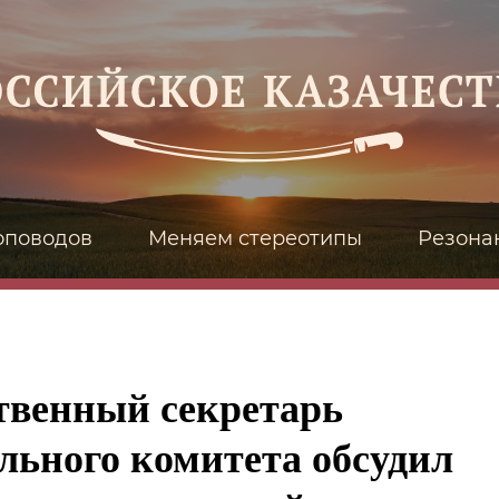
оповодов
Меняем стереотипы
Резона
твенный секретарь
льного комитета обсудил