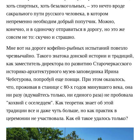
хоть спиртных, хоть безалкогольных, – это нечто вроде
сакрального пути русского человека, в котором
непременно необходим добрый попутчик. Можно,
конечно, и в одиночку отправиться в дорогу, но это же
совсем не то: скучно и страшно.
Мне вот на дороге кофейно-рыбных испытаний повезло
чрезвычайно. Такого знатока донской истории и традиций,
как заместитель директора по развитию Старочеркасского
историко-архитектурного музея-заповедника Ирина
Чеботурова, попробуй еще поищи. При этом оказалось,
что, проживая в станице с 80-х годов минувшего века, она
ни разу (вдумайтесь только, ни единого раза) не пробовала
"кохвий с оселедцем". Как теоретик знает об этой
традиции все и даже чуть больше, но как практик в
церемонии не участвовала. Как ей такое удалось только?