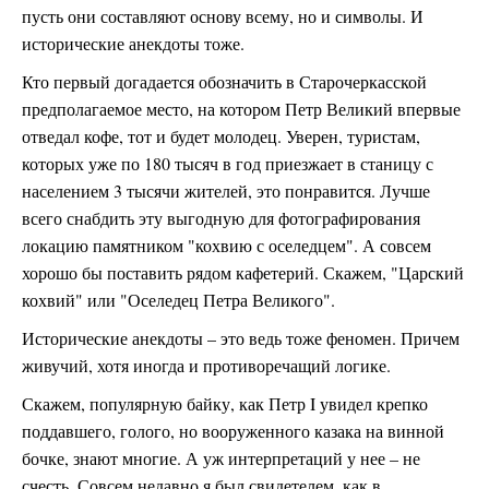
пусть они составляют основу всему, но и символы. И
исторические анекдоты тоже.
Кто первый догадается обозначить в Старочеркасской
предполагаемое место, на котором Петр Великий впервые
отведал кофе, тот и будет молодец. Уверен, туристам,
которых уже по 180 тысяч в год приезжает в станицу с
населением 3 тысячи жителей, это понравится. Лучше
всего снабдить эту выгодную для фотографирования
локацию памятником "кохвию с оселедцем". А совсем
хорошо бы поставить рядом кафетерий. Скажем, "Царский
кохвий" или "Оселедец Петра Великого".
Исторические анекдоты – это ведь тоже феномен. Причем
живучий, хотя иногда и противоречащий логике.
Скажем, популярную байку, как Петр I увидел крепко
поддавшего, голого, но вооруженного казака на винной
бочке, знают многие. А уж интерпретаций у нее – не
счесть. Совсем недавно я был свидетелем, как в