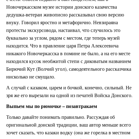
Новочеркасском музее истории донского казачества
дедушка-ветеран живописно рассказывал свою версию
внуку. Говорил яростно и метафорично. Невзираяна
протесты экскурсовода, настаивал, что случилось это
буквально за углом, рядом с местом, где теперь музей
находится. Что в правление царя Петра Алексеевича
никакого Новочеркасска в помине не было, а на его месте
находился кусок необжитой степи с диковатым названием
Бирючий Кут (Волчий угол), самодеятельного рассказчика
нисколько не смущало.
А случай с казаком, царем и бочкой, конечно, сильный. Не
зря же его вырезали на одной из печатей Войска Донского.
Выпьем мы по рюмочке – позавтракаем
Только давайте понимать правильно. Рассуждая об
оригинальной донской традиции, ваш автор меньше всего
хочет сказать, что казаки водку (она же горелка в местном