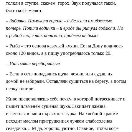
толкли в ступке, скажем, горох. Звук получался такой,
будто кофе мелют.
– Забавно. Намололи гороха – избежали имиджевых
потерь. Попили водички – и вроде бы ритуал соблюли. Но
с рыбой-то, я так понимаю, проблем не было.
– Рыба – это основа казачьей кухни. Ее на Дону водилось
около 120 видов, а в пищу употреблялось только 20.
– Ишь какие переборчивые.
– Если в сеть попадались щука, чехонь или судак, их
домой не забирали. Оставляли сушиться на берегу, а потом
печку топили.
Живо представляешь себе печку, в которой потрескивает и
пышет пламенем сушеная щука. Закипает джезва,
известная в наших краях как турка. На хлебной краюхе
исходит маслом притрушенная лучком слабосоленая
селедочка… М-да, хорошо, уютно. Главное, чтобы кофе