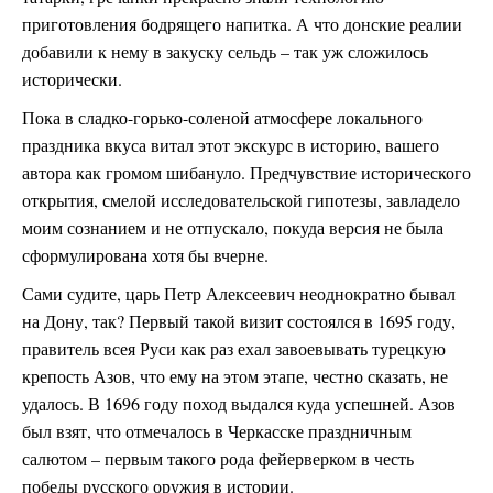
приготовления бодрящего напитка. А что донские реалии
добавили к нему в закуску сельдь – так уж сложилось
исторически.
Пока в сладко-горько-соленой атмосфере локального
праздника вкуса витал этот экскурс в историю, вашего
автора как громом шибануло. Предчувствие исторического
открытия, смелой исследовательской гипотезы, завладело
моим сознанием и не отпускало, покуда версия не была
сформулирована хотя бы вчерне.
Сами судите, царь Петр Алексеевич неоднократно бывал
на Дону, так? Первый такой визит состоялся в 1695 году,
правитель всея Руси как раз ехал завоевывать турецкую
крепость Азов, что ему на этом этапе, честно сказать, не
удалось. В 1696 году поход выдался куда успешней. Азов
был взят, что отмечалось в Черкасске праздничным
салютом – первым такого рода фейерверком в честь
победы русского оружия в истории.