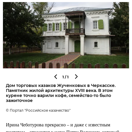
1
/1
Дом торговых казаков Жученковых в Черкасске.
Памятник жилой архитектуры XVIII века. В этом
курене точно варили кофе, семейство-то было
зажиточное
© Портал "Российское казачество"
Ирина Чеботурова прекрасно – и даже с известным
пиететом – относится к царю Петру Великому, который,