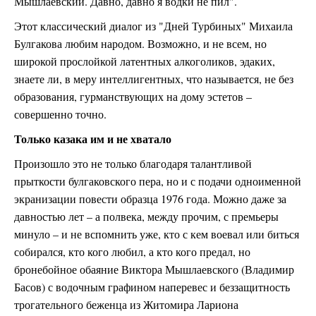
Мышлаевский. Давно, давно я водки не пил".
Этот классический диалог из "Дней Турбиных" Михаила
Булгакова любим народом. Возможно, и не всем, но
широкой прослойкой латентных алкоголиков, эдаких,
знаете ли, в меру интеллигентных, что называется, не без
образования, гурманствующих на дому эстетов –
совершенно точно.
Только казака им и не хватало
Произошло это не только благодаря талантливой
прыткости булгаковского пера, но и с подачи одноименной
экранизации повести образца 1976 года. Можно даже за
давностью лет – а полвека, между прочим, с премьеры
минуло – и не вспомнить уже, кто с кем воевал или биться
собирался, кто кого любил, а кто кого предал, но
бронебойное обаяние Виктора Мышлаевского (Владимир
Басов) с водочным графином наперевес и беззащитность
трогательного беженца из Житомира Лариона