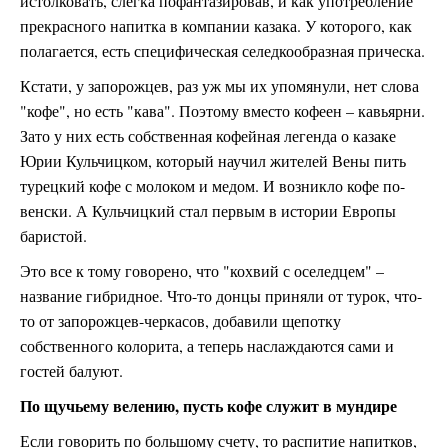
истолковать, слегка пофантазировав, и как употребление
прекрасного напитка в компании казака. У которого, как
полагается, есть специфическая селедкообразная прическа.
Кстати, у запорожцев, раз уж мы их упомянули, нет слова
"кофе", но есть "кава". Поэтому вместо кофеен – кавьярни.
Зато у них есть собственная кофейная легенда о казаке
Юрии Кульчицком, который научил жителей Вены пить
турецкий кофе с молоком и медом. И возникло кофе по-
венски. А Кульчицкий стал первым в истории Европы
баристой.
Это все к тому говорено, что "кохвий с оселедцем" –
название гибридное. Что-то донцы приняли от турок, что-
то от запорожцев-черкасов, добавили щепотку
собственного колорита, а теперь наслаждаются сами и
гостей балуют.
По щучьему велению, пусть кофе служит в мундире
Если говорить по большому счету, то распитие напитков,