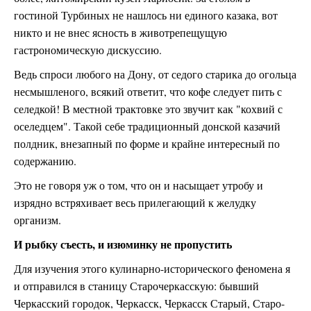
гостиной Турбиных не нашлось ни единого казака, вот
никто и не внес ясность в животрепещущую
гастрономическую дискуссию.
Ведь спроси любого на Дону, от седого старика до огольца
несмышленого, всякий ответит, что кофе следует пить с
селедкой! В местной трактовке это звучит как "кохвий с
оселедцем". Такой себе традиционный донской казачий
полдник, внезапный по форме и крайне интересный по
содержанию.
Это не говоря уж о том, что он и насыщает утробу и
изрядно встряхивает весь прилегающий к желудку
организм.
И рыбку съесть, и изюминку не пропустить
Для изучения этого кулинарно-исторического феномена я
и отправился в станицу Старочеркасскую: бывший
Черкасский городок, Черкасск, Черкасск Старый, Старо-