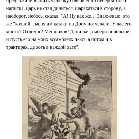
предложили выпить чашечку совершенно невероятного
напитка, царь не стал дичиться, шарахаться в сторону, а
наоборот, небось, сказал: "А! Ну как же… Знаю-знаю, это
же "кохвий", меня им казаки на Дону потчевали. У вас его
много? Отлично! Меншиков! Данилыч, набери побольше,
и пусть его на моих ассамблеях пьют, а потом и в
трактирах, да хоть в каждой хате".