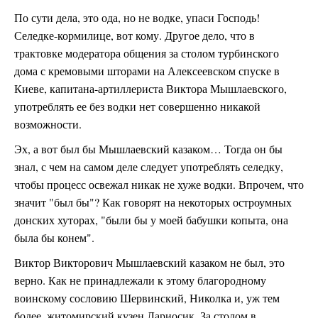
По сути дела, это ода, но не водке, упаси Господь!
Селедке-кормилице, вот кому. Другое дело, что в
трактовке модератора общения за столом турбинского
дома с кремовыми шторами на Алексеевском спуске в
Киеве, капитана-артиллериста Виктора Мышлаевского,
употреблять ее без водки нет совершенно никакой
возможности.
Эх, а вот был бы Мышлаевский казаком… Тогда он бы
знал, с чем на самом деле следует употреблять селедку,
чтобы процесс освежал никак не хуже водки. Впрочем, что
значит "был бы"? Как говорят на некоторых остроумных
донских хуторах, "были бы у моей бабушки копыта, она
была бы конем".
Виктор Викторович Мышлаевский казаком не был, это
верно. Как не принадлежали к этому благородному
воинскому сословию Шервинский, Николка и, уж тем
более, житомирский кузен Лариосик. За столом в