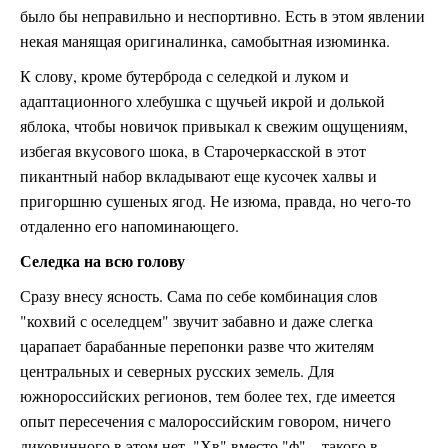
было бы неправильно и неспортивно. Есть в этом явлении
некая манящая оригиналинка, самобытная изюминка.
К слову, кроме бутерброда с селедкой и луком и
адаптационного хлебушка с щучьей икрой и долькой
яблока, чтобы новичок привыкал к свежим ощущениям,
избегая вкусового шока, в Старочеркасской в этот
пикантный набор вкладывают еще кусочек халвы и
пригоршню сушеных ягод. Не изюма, правда, но чего-то
отдаленно его напоминающего.
Селедка на всю голову
Сразу внесу ясность. Сама по себе комбинация слов
"кохвий с оселедцем" звучит забавно и даже слегка
царапает барабанные перепонки разве что жителям
центральных и северных русских земель. Для
южнороссийских регионов, тем более тех, где имеется
опыт пересечения с малороссийским говором, ничего
диковинного в этом нет. "Хв" вместо "ф" – такого в