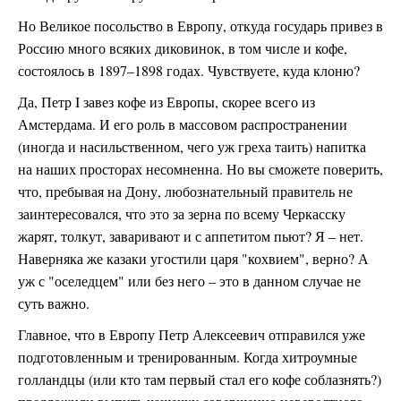
Но Великое посольство в Европу, откуда государь привез в
Россию много всяких диковинок, в том числе и кофе,
состоялось в 1897–1898 годах. Чувствуете, куда клоню?
Да, Петр I завез кофе из Европы, скорее всего из
Амстердама. И его роль в массовом распространении
(иногда и насильственном, чего уж греха таить) напитка
на наших просторах несомненна. Но вы сможете поверить,
что, пребывая на Дону, любознательный правитель не
заинтересовался, что это за зерна по всему Черкасску
жарят, толкут, заваривают и с аппетитом пьют? Я – нет.
Наверняка же казаки угостили царя "кохвием", верно? А
уж с "оселедцем" или без него – это в данном случае не
суть важно.
Главное, что в Европу Петр Алексеевич отправился уже
подготовленным и тренированным. Когда хитроумные
голландцы (или кто там первый стал его кофе соблазнять?)