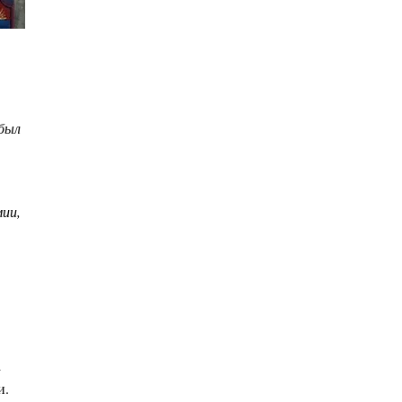
был
мии,
а
и.