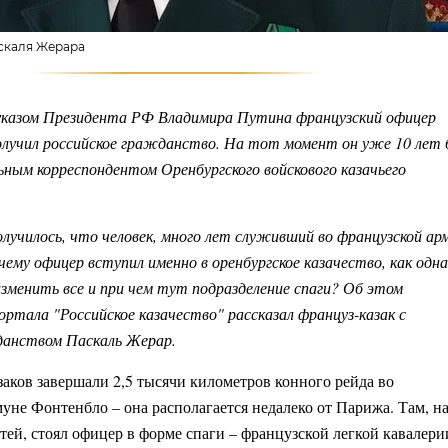
скаля Жерара
 указом Президента РФ Владимира Путина французский офицер
лучил российское гражданство. На тот момент он уже 10 лет 
льным корреспондентом Оренбургского войскового казачьего
олучилось, что человек, много лет служивший во французской ар
чему офицер вступил именно в оренбургское казачество, как одна
менить все и при чем тут подразделение спаги? Об этом
ортала "Российское казачество" рассказал француз-казак с
данством Паскаль Жерар.
азаков завершали 2,5 тысячи километров конного рейда во
уне Фонтенбло – она располагается недалеко от Парижа. Там, н
тей, стоял офицер в форме спаги – французской легкой кавалери