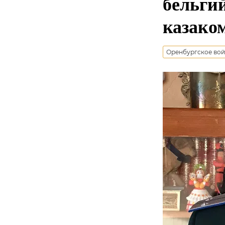
бельги
казако
Оренбургское вой