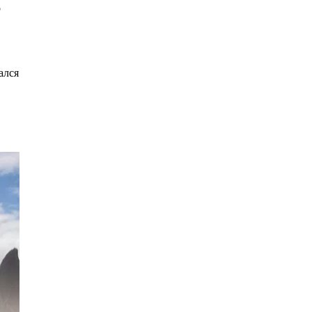
о
ался