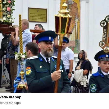
каль Жерар
скаля Жерара