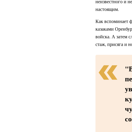
неизвестного и н
настоящим.
Как вспоминает ф
казаками Оренбур
войска. А затем с
стаж, присяга и н
"В
пе
у
ку
чу
с