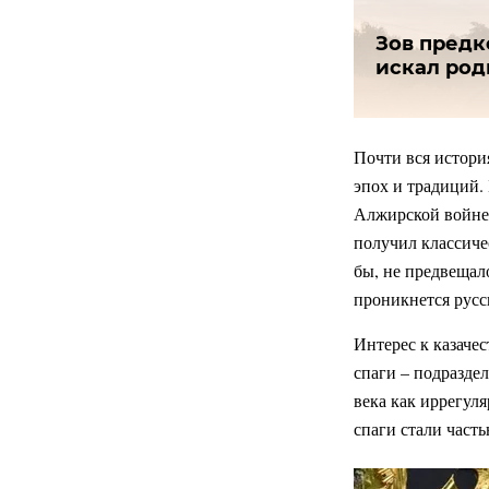
Зов предк
искал род
Почти вся истори
эпох и традиций. 
Алжирской войне,
получил классиче
бы, не предвещал
проникнется русс
Интерес к казачес
спаги – подразде
века как иррегул
спаги стали част