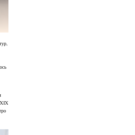
тур,
ось
и
 XIX
тро