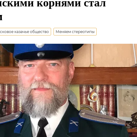
йскими корнями стал
м
сковое казачье общество
Меняем стереотипы