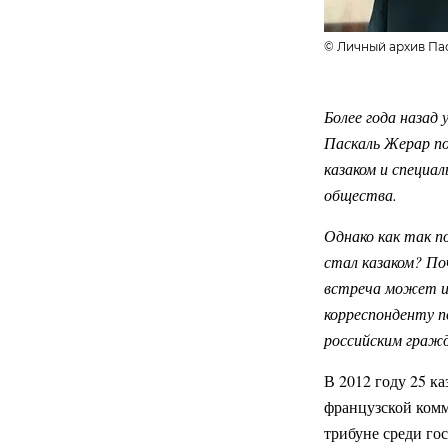
© Личный архив Па
Более года назад
Паскаль Жерар по
казаком и специа
общества.
Однако как так п
стал казаком? По
встреча может из
корреспонденту п
российским граж
В 2012 году 25 к
французской комм
трибуне среди гос