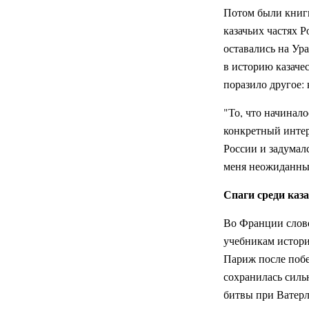
Потом были книг
казачьих частях 
оставались на Ур
в историю казаче
поразило другое: 
"То, что начинало
конкретный интер
России и задумал
меня неожиданным
Спаги среди каза
Во Франции слово
учебникам истори
Париж после побе
сохранилась силь
битвы при Ватерл