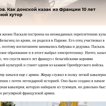
ов. Как донской казак из Франции 10 лет
ной хутор
я жизни Паскаля построена на неожиданных переплетениях куль
Бельгиец по крови, он родился в Париже. Его отец участвовал в
 поэтому воспитанием занимались бабушка и дедушка. Паскаль
ское образование и в итоге выбрал электротехнику. Ничто, казал
о, что спустя много лет француз с бельгийскими корнями
кой культурой и станет одним из казаков Оренбургского войска.
тву начался еще с армии. Жерар служил в полку легкой кавалери
лении с почти легендарной историей. Оно было создано в начале
ярная кавалерия, которую набирали из туземцев, но довольно быс
ью регулярной французской армии.