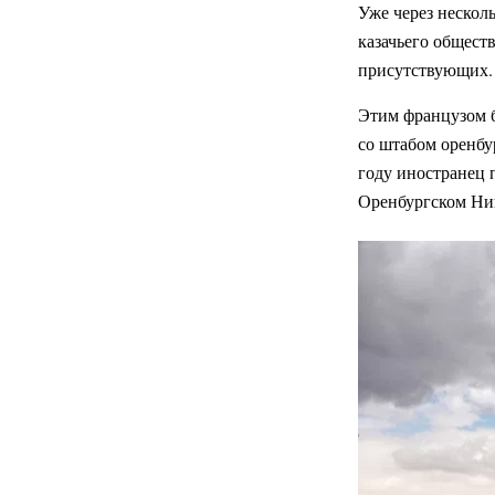
Уже через нескол
казачьего общест
присутствующих.
Этим французом б
со штабом оренбур
году иностранец 
Оренбургском Ник