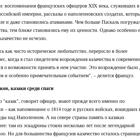
и: воспоминания французских офицеров XIX века, служивших в
Российской империи, рассказы о наполеоновских солдатах, котор
але и даже становились атаманами. Чем больше Паскаль погружа
ства, тем ближе становились ему их ценности. Однако особенно 
казачество не исчезло.
сь как чисто историческое любопытство, переросло в более
ес, когда я стал свидетелем возрождения казачества в современн
ся о возможности принять в нем участие. Это возрождение было 
 и особенно примечательным событием", – делится француз.
ков, казаки среди спаги
 "казак", говорит офицер, знают прежде всего именно по
и – как напоминание о 1814 годе и русских войсках, вошедших 
ды над Наполеоном. А на севере страны память о казаках
нее: там их эскадроны стояли несколько лет после легендарной
оо. Но для большинства французов казачество осталось страниц