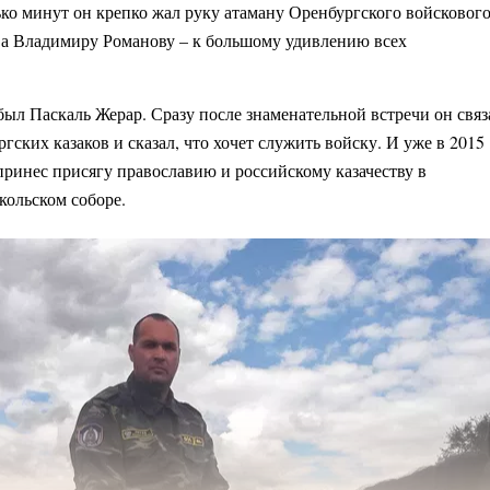
ько минут он крепко жал руку атаману Оренбургского войсковог
ва Владимиру Романову – к большому удивлению всех
ыл Паскаль Жерар. Сразу после знаменательной встречи он связ
гских казаков и сказал, что хочет служить войску. И уже в 2015
принес присягу православию и российскому казачеству в
ольском соборе.