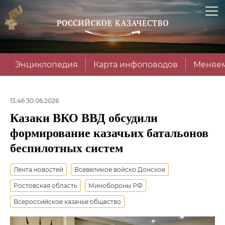
Энциклопедия
Карта инфоповодов
Меняем
13:46 30.06.2026
Казаки ВКО ВВД обсудили
формирование казачьих батальонов
беспилотных систем
Лента новостей
Всевеликое войско Донское
Ростовская область
Минобороны РФ
Всероссийское казачье общество