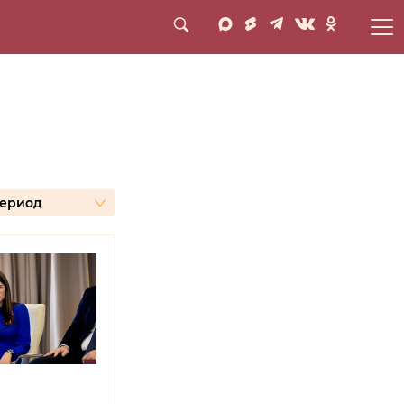
нсные темы
Лента новостей
период