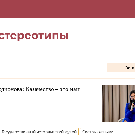
оповодов
Меняем стереотипы
Резона
стереотипы
За 
дионова: Казачество – это наш
Государственный исторический музей
Сестры-казачки