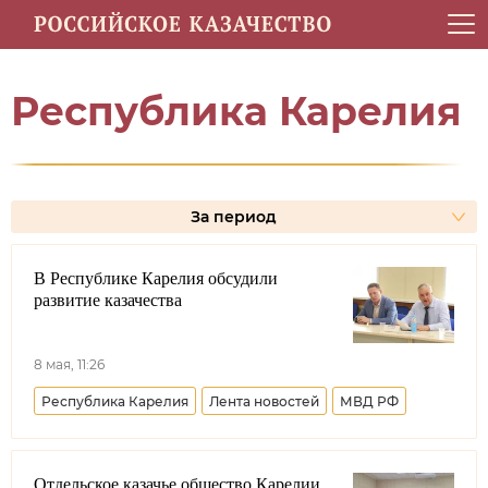
Энциклопедия
Карта инфоповодов
Меняем
Республика Карелия
За период
В Республике Карелия обсудили
развитие казачества
8 мая, 11:26
Республика Карелия
Лента новостей
МВД РФ
Отдельское казачье общество Карелии