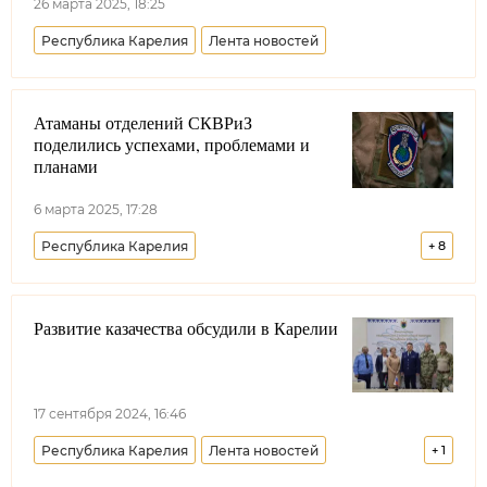
26 марта 2025, 18:25
Республика Карелия
Лента новостей
Атаманы отделений СКВРиЗ
поделились успехами, проблемами и
планами
6 марта 2025, 17:28
Республика Карелия
+
8
Союз казаков-воинов России и зарубежья
Развитие казачества обсудили в Карелии
Лента новостей
Долг казака
Сахалинская область
Брянская область
Калужская область
Липецкая область
17 сентября 2024, 16:46
Республика Крым
Республика Карелия
Лента новостей
+
1