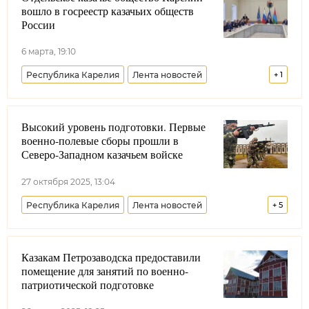
вошло в госреестр казачьих обществ
России
6 марта, 19:10
Республика Карелия
Лента новостей
+
1
Северо-Западное войсковое казачье общество
Высокий уровень подготовки. Первые
военно-полевые сборы прошли в
Северо-Западном казачьем войске
27 октября 2025, 13:04
Республика Карелия
Лента новостей
+
5
Северо-Западное войсковое казачье общество
Казакам Петрозаводска предоставили
Санкт-Петербург
Ленинградская область
помещение для занятий по военно-
Калининградская область
Минобороны РФ
патриотической подготовке