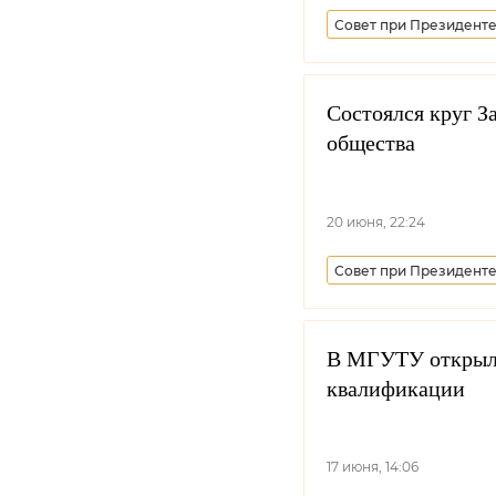
Совет при Президенте
Синодальный комитет 
Состоялся круг З
общества
20 июня, 22:24
Совет при Президенте
Забайкальское войско
Всероссийское казачь
В МГУТУ открыли
квалификации
17 июня, 14:06