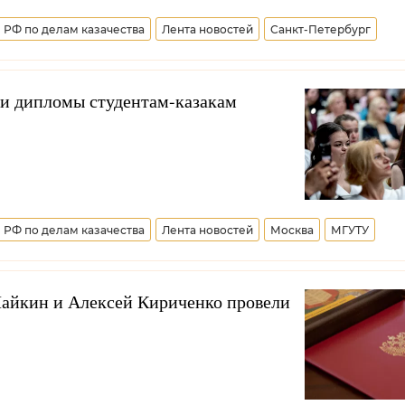
 РФ по делам казачества
Лента новостей
Санкт-Петербург
е общество
Северо-Западное войсковое казачье общество
 дипломы студентам-казакам
 РФ по делам казачества
Лента новостей
Москва
МГУТУ
Образование
Дмитрий Миронов
Всероссийское казачье общест
айкин и Алексей Кириченко провели