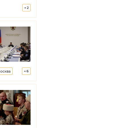
+
2
осква
+
6
зачеством