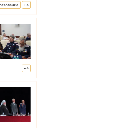
разование
+
4
узнецов
+
4