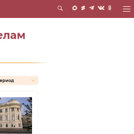
нсные темы
Лента новостей
елам
период