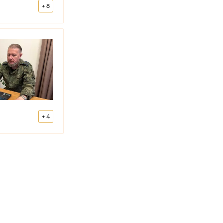
+
8
ПЦ
+
4
тво