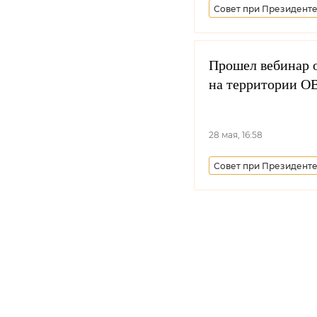
Совет при Президенте
Центральное казачье 
Синодальный комитет 
Прошел вебинар о
на территории 
Минобороны РФ
28 мая, 16:58
Совет при Президенте
Оренбургское войсков
Синодальный комитет 