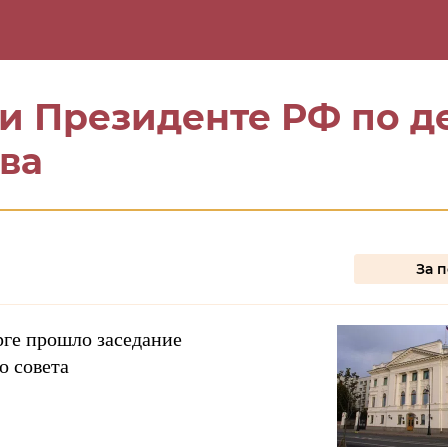
оповодов
Меняем стереотипы
Резона
ри Президенте РФ по д
ва
За 
рге прошло заседание
о совета