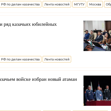
 РФ по делам казачества
Лента новостей
МГУТУ
Москва
Об
Минобрнауки РФ
Всероссийское казачье общество
Виталий К
и ряд казачьих юбилейных
 РФ по делам казачества
Лента новостей
е общество
Виталий Кузнецов
Республика Саха (Якутия)
е казачье общество
Дмитрий Миронов
зачьем войске избран новый атаман