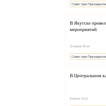
Совет при Президенте
Минпросвещения РФ
В Якутске провел
мероприятий
10 июня, 16:44
Совет при Президенте
Всероссийское казачь
Уссурийское войсково
В Центральном ка
6 июня, 14:41