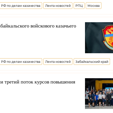
 РФ по делам казачества
Лента новостей
РПЦ
Москва
по взаимодействию с казачеством
Союз казаков
абайкальского войскового казачьего
 РФ по делам казачества
Лента новостей
Забайкальский край
вое казачье общество
Дмитрий Миронов
е общество
Минобороны РФ
 третий поток курсов повышения