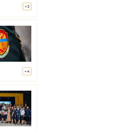
+
2
+
4