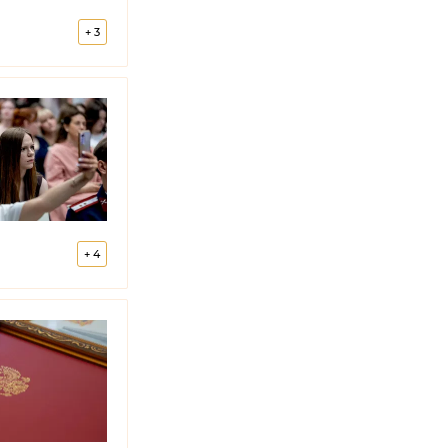
+
3
+
4
во