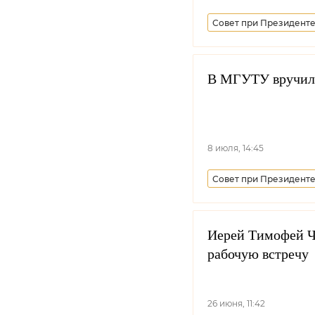
Совет при Президенте
Всероссийское казачь
Вологодская область
В МГУТУ вручили
8 июля, 14:45
Совет при Президенте
Казачья молодежь
Иерей Тимофей Ч
рабочую встречу
26 июня, 11:42