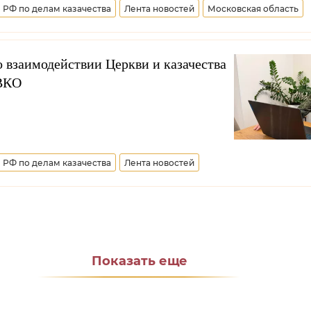
 РФ по делам казачества
Лента новостей
Московская область
войско
Всероссийское казачье общество
Виталий Кузнецов
Р
по взаимодействию с казачеством
Бригада "Терек"
Росгвардия
 взаимодействии Церкви и казачества
ОВКО
 РФ по делам казачества
Лента новостей
ое казачье общество
РПЦ
по взаимодействию с казачеством
Всероссийское казачье общес
Показать еще