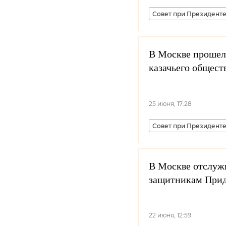
Совет при Президенте
Синодальный комитет 
В Москве прошел 
казачьего общест
25 июня, 17:28
Совет при Президенте
Всероссийское казачь
Казачья молодежь
В Москве отслуж
защитникам Прид
22 июня, 12:59