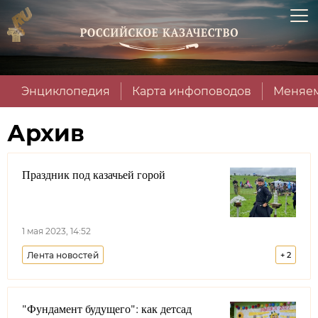
Энциклопедия
Карта инфоповодов
Меняем
Архив
Праздник под казачьей горой
1 мая 2023, 14:52
Лента новостей
+
2
Терское войсковое казачье общество
"Фундамент будущего": как детсад
Ставропольский край