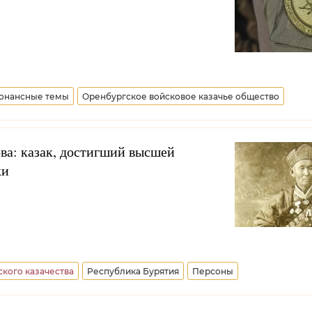
онансные темы
Оренбургское войсковое казачье общество
еспублика
ва: казак, достигший высшей
ки
кого казачества
Республика Бурятия
Персоны