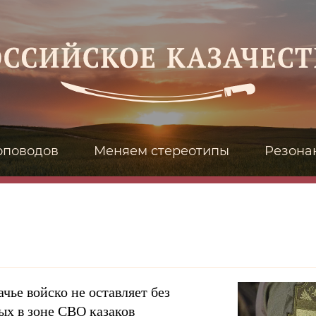
оповодов
Меняем стереотипы
Резона
чье войско не оставляет без
х в зоне СВО казаков