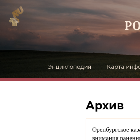
Энциклопедия
Карта инф
Архив
Оренбургское каза
внимания раненны