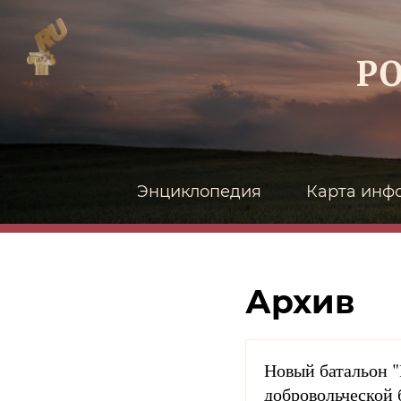
Энциклопедия
Карта инф
Архив
Новый батальон "
добровольческой 