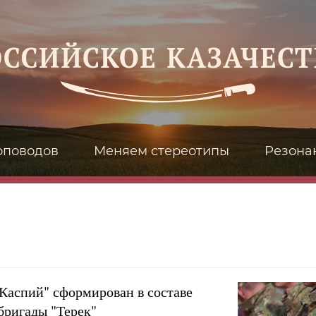
оповодов
Меняем стереотипы
Резона
Каспий" сформирован в составе
бригады "Терек"