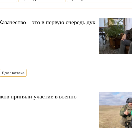
азачество – это в первую очередь дух
Долг казака
аков приняли участие в военно-