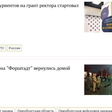
уриентов на грант ректора стартовал
ТУ
Россия
она "Форштадт" вернулись домой
г казака
Оренбургская область
Оренбургское войсковое казачь