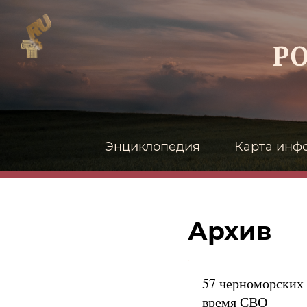
Энциклопедия
Карта инф
Архив
57 черноморских 
время СВО