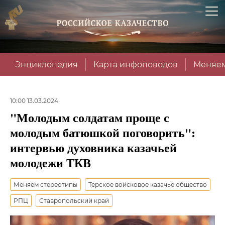
Энциклопедия
Карта инфоповодов
Меняем
10:00 13.03.2024
"Молодым солдатам проще с
молодым батюшкой поговорить":
интервью духовника казачьей
молодежи ТКВ
Меняем стереотипы
Терское войсковое казачье общество
РПЦ
Ставропольский край