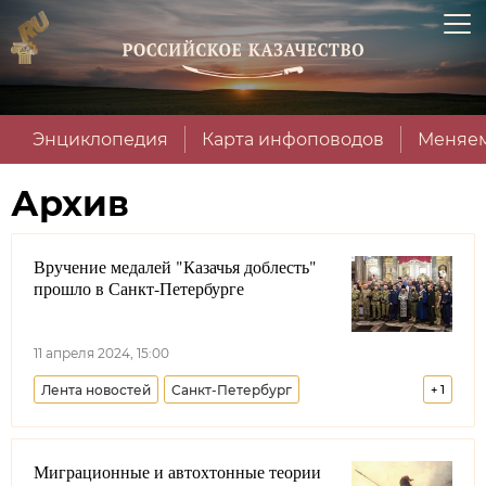
Энциклопедия
Карта инфоповодов
Меняем
Архив
Вручение медалей "Казачья доблесть"
прошло в Санкт-Петербурге
11 апреля 2024, 15:00
Лента новостей
Санкт-Петербург
+
1
Северо-Западное войсковое казачье общество
Миграционные и автохтонные теории