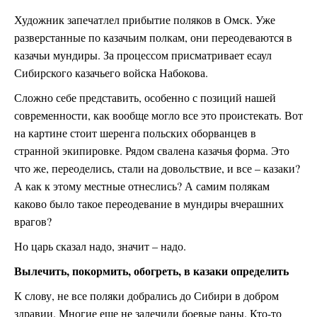
Художник запечатлел прибытие поляков в Омск. Уже
разверстанные по казачьим полкам, они переодеваются в
казачьи мундиры. За процессом присматривает есаул
Сибирского казачьего войска Набокова.
Сложно себе представить, особенно с позиций нашей
современности, как вообще могло все это проистекать. Вот
на картине стоит шеренга польских оборванцев в
странной экипировке. Рядом свалена казачья форма. Это
что же, переоделись, стали на довольствие, и все – казаки?
А как к этому местные отнеслись? А самим полякам
каково было такое переодевание в мундиры вчерашних
врагов?
Но царь сказал надо, значит – надо.
Вылечить, покормить, обогреть, в казаки определить
К слову, не все поляки добрались до Сибири в добром
здравии. Многие еще не залечили боевые раны. Кто-то