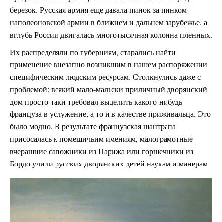
березок. Русская армия еще давала пинок за пинком
наполеоновской армии в ближнем и дальнем зарубежье, а
вглубь России двигалась многотысячная колонна пленных.
Их распределяли по губерниям, старались найти
применение внезапно возникшим в нашем распоряжении
специфическим людским ресурсам. Столкнулись даже с
проблемой: всякий мало-мальски приличный дворянский
дом просто-таки требовал выделить какого-нибудь
француза в услужение, а то и в качестве приживальца. Это
было модно. В результате французская шантрапа
присосалась к помещичьим имениям, малограмотные
вчерашние сапожники из Парижа или горшечники из
Бордо учили русских дворянских детей наукам и манерам.