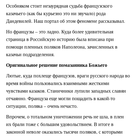
Особняком стоит незаурядная судьба французского
казачьего (как бы курьезно это ни звучало) рода
Дандевилей. Наш портал об этом феномене рассказывал.
Но французы – это ладно. Куда более удивительная
страница в Российскую историю была вписана при
помощи пленных поляков Наполеона, зачисленных в
казачьи подразделения.
Оригинальное решение помазанника Божьего
Лютые, куда похлеще французов, враги русского народа во
время войны пользовались взаимными жесткими
чувствами казаков. Станичники лупили западных славян
отчаянно. Француза еще могли пощадить в какой-то
ситуации, поляка – очень нечасто.
Впрочем, о тотальном уничтожении речь не шла, в плен
их брали тоже с большим удовольствием. В итоге в
законной неволе оказались тысячи поляков, с которыми