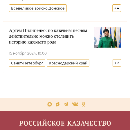
Всевеликое войско Донское
+
4
Терское войсковое казачье общество
Артем Пилипенко: по казачьим песням
Кубанское казачье войско
Лента новостей
действительно можно отследить
Москва
историю казачьего рода
15 ноября 2024, 10:00
Санкт-Петербург
Краснодарский край
+
2
Меняем стереотипы
История рода