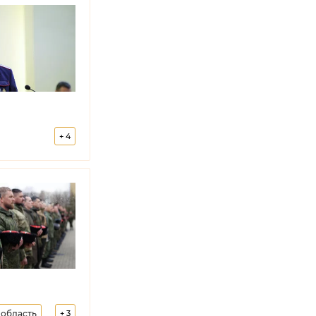
+
4
ыкия
 область
+
3