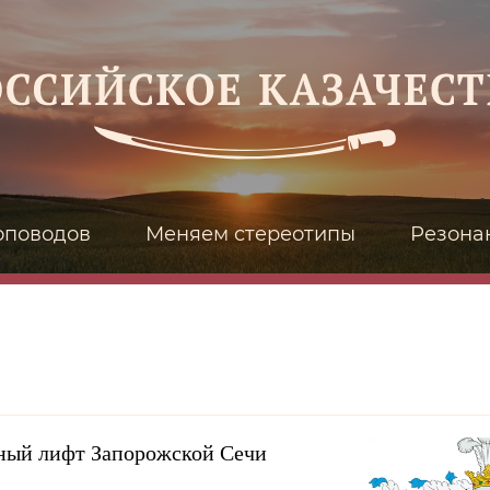
оповодов
Меняем стереотипы
Резона
ный лифт Запорожской Сечи