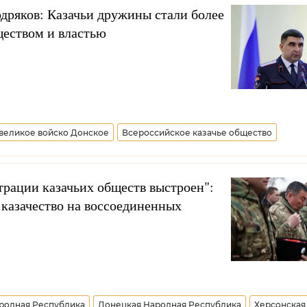
дряков: Казачьи дружины стали более
ществом и властью
великое войско Донское
Всероссийское казачье общество
Астраханская область
Волгоградская область
Республика Калм
рации казачьих обществ выстроен":
 казачество на воссоединенных
ародная Республика
Донецкая Народная Республика
Херсонская