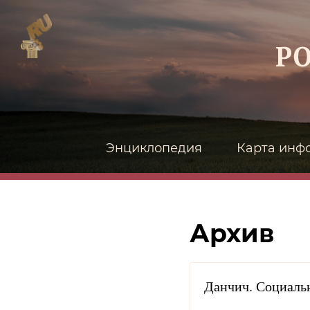
Энциклопедия
Карта инф
Архив
Данчич. Социаль