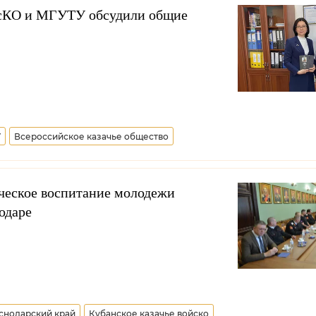
ВсКО и МГУТУ обсудили общие
У
Всероссийское казачье общество
ческое воспитание молодежи
одаре
снодарский край
Кубанское казачье войско