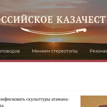
оповодов
Меняем стереотипы
Резона
онфисковать скульптуры атамана-
та