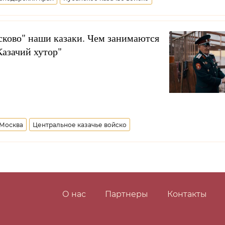
усково" наши казаки. Чем занимаются
Казачий хутор"
Москва
Центральное казачье войско
О нас
Партнеры
Контакты