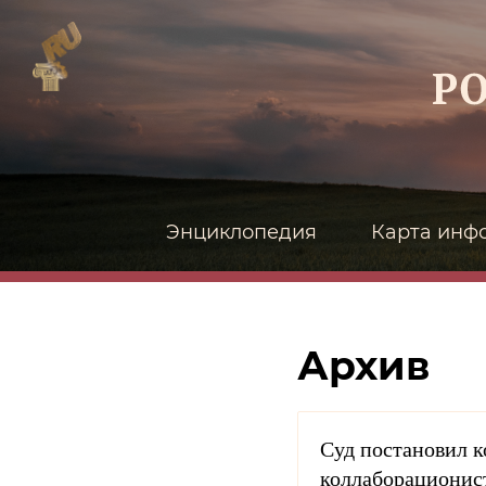
Энциклопедия
Карта инф
Архив
Суд постановил к
коллаборационис