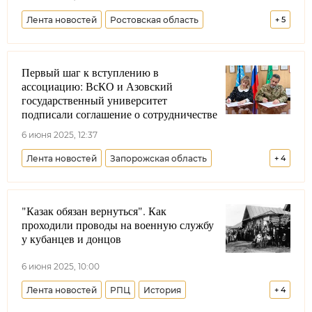
Лента новостей
Ростовская область
+
5
Российская государственная библиотека
Первый шаг к вступлению в
Минкультуры РФ
Всевеликое войско Донское
ассоциацию: ВсКО и Азовский
Терское войсковое казачье общество
государственный университет
подписали соглашение о сотрудничестве
Минобрнауки РФ
6 июня 2025, 12:37
Лента новостей
Запорожская область
+
4
Всероссийское казачье общество
"Казак обязан вернуться". Как
Виталий Кузнецов
Образование
проходили проводы на военную службу
Ассоциация казачьих вузов
у кубанцев и донцов
6 июня 2025, 10:00
Лента новостей
РПЦ
История
+
4