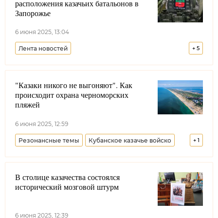
расположения казачьих батальонов в
Запорожье
6 июня 2025, 13:04
Лента новостей
+
5
Всероссийское казачье общество
"Казаки никого не выгоняют". Как
Виталий Кузнецов
Запорожская область
происходит охрана черноморских
Совет при Президенте РФ по делам казачества
пляжей
РПЦ
Дмитрий Миронов
6 июня 2025, 12:59
Резонансные темы
Кубанское казачье войско
+
1
Краснодарский край
В столице казачества состоялся
исторический мозговой штурм
6 июня 2025, 12:39