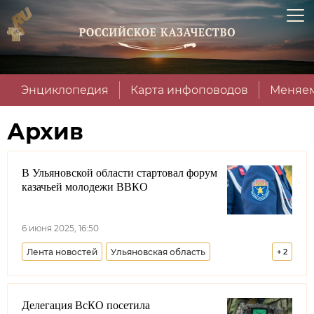
Энциклопедия
Карта инфоповодов
Меняем
Архив
В Ульяновской области стартовал форум
казачьей молодежи ВВКО
6 июня 2025, 16:50
Лента новостей
Ульяновская область
+
2
Волжское войсковое казачье общество
Делегация ВсКО посетила
Казачья молодежь