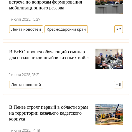
встреча по вопросам формирования
мобилизационного резерва
1 июля 2025, 15:27
Лента новостей
Краснодарский край
+
2
Минобороны РФ
Черноморское казачье войско
В ВсКО прошел обучающий семинар
для начальников штабов казачьих войск
1 июля 2025, 15:21
Лента новостей
+
6
Всероссийское казачье общество
Москва
В Пензе строят первый в области храм
Дмитрий Миронов
на территории казачьего кадетского
Совет при Президенте РФ по делам казачества
корпуса
Виталий Кузнецов
ФАДН
Минюст РФ
1 июля 2025, 14:18