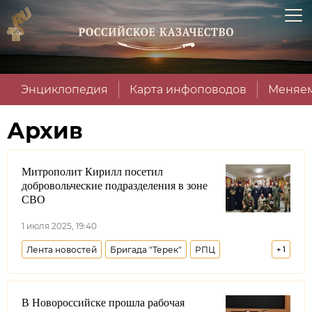
Энциклопедия
Карта инфоповодов
Меняем
Архив
Митрополит Кирилл посетил
добровольческие подразделения в зоне
СВО
1 июля 2025, 19:40
Лента новостей
Бригада "Терек"
РПЦ
+
1
Синодальный комитет по взаимодействию с казачеством
В Новороссийске прошла рабочая